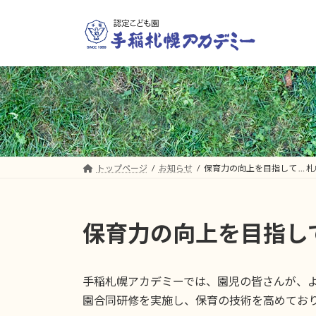
コ
ナ
ン
ビ
テ
ゲ
ン
ー
ツ
シ
へ
ョ
ス
ン
キ
に
ッ
移
プ
動
トップページ
お知らせ
保育力の向上を目指して … 
保育力の向上を目指して
手稲札幌アカデミーでは、園児の皆さんが、
園合同研修を実施し、保育の技術を高めてお