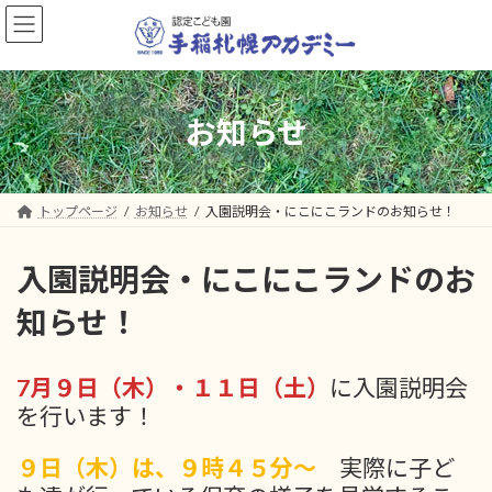
コ
ナ
ン
ビ
テ
ゲ
ン
ー
ツ
シ
へ
ョ
お知らせ
ス
ン
キ
に
ッ
移
プ
動
トップページ
お知らせ
入園説明会・にこにこランドのお知らせ！
入園説明会・にこにこランドのお
知らせ！
7月９日（木）・１１日（土）
に入園説明会
を行います！
９日（木）は、９時４５分～
実際に子ど