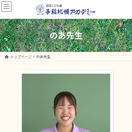
コ
ナ
ン
ビ
テ
ゲ
ン
ー
ツ
シ
へ
ョ
のあ先生
ス
ン
キ
に
ッ
移
プ
動
トップページ
のあ先生